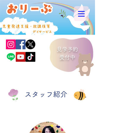
見学予約
​受付中
おりーぶグループ®
商標登録認可済
スタッフ紹介