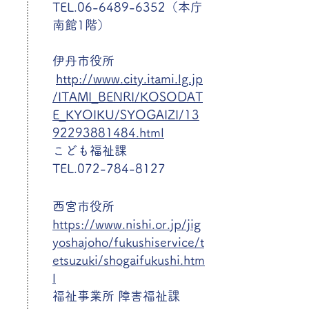
TEL.06-6489-6352（本庁
南館1階）
伊丹市役所
http://www.city.itami.lg.jp
/ITAMI_BENRI/KOSODAT
E_KYOIKU/SYOGAIZI/13
92293881484.html
こども福祉課
TEL.072-784-8127
西宮市役所
https://www.nishi.or.jp/jig
yoshajoho/fukushiservice/t
etsuzuki/shogaifukushi.htm
l
福祉事業所 障害福祉課