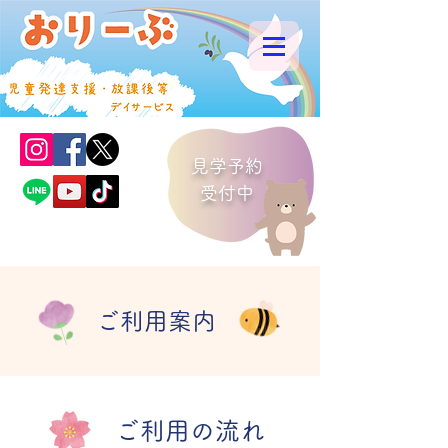
見学予約
​受付中
おりーぶグループ®
商標登録認可済
ご利用案内
ご利用の流れ